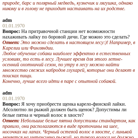
природе, барс и полярный медведь, кузнечик и лягушка, однако
никому и в голову не приходит настаивать на их родстве.
adm
01.01.1970
Вопрос:
На притравочной станции нет возможности
нахаживать лайку по боровой дичи. Где можно это сделать?
Ответ:
Это можно сделать в настоящем лесу:)! Например, в
Карелии или Финляндии.
Любое обучение собаки наиболее эффектно в естественных
условиях, то есть в лесу. Лучшее время для этого летне-
осенний охотничий сезон, по утру в лесу можно найти
множество свежих набродов глухарей, которые они делают в
поисках пищи.
Конечно, лучше всего идти в паре с опытной собакой.
adm
01.01.1970
Вопрос:
Я хочу приобрести щенка карело-финской лайки.
Абсолютно ли рыжий должен быть щенок? Допустимы ли
белые пятна и черный волос в хвосте?
Ответ:
Небольшие белые пятна допустимы стандартом, как
правило, они располагаются в виде проточины на шее,
носочках на лапах. Черный остевой волос в хвосте, с линькой
меняется на интенсивно рыжий, но такого волоса не должно