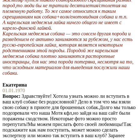
пород,то люди бы не тратили десятилетия/столетия на
племенную работу. То же самое относится к таким
скрещиваниям как собака+волк/енотовидная собака и т.п.
А карельская медвежья лайка ничего общего не имеет с
карело-финской лайкой.
Карельская медвежья собака — это совсем другая порода и
разведением ее активно занимаются за рубежом, у нас есть
русско-европейская лайка, которая является некоторым
родственником этой породы. Породой же карельская
медвежья собака плотно занимаются расторопные
иностранцы, для нас эта порода потеряна, несмотря на то,
что исходным материалом для выведения послужили наши
собаки.
Екатерина
01.01.1970
Вопрос:
Здравствуйте! Хотела узнать можно ли вступить в
ваш клуб собаке без родословной? Дело в том что мы взяли
свою собаку в приюте для брошенных собак.Долго мы только
подозревали что наша Мотя кфл,но зайдя на ваш сайт были
поражены сходством. Некоторые фото можно просто
перепутать!Мы можем прислать фото своей любимицы!Так
подскажите как нам поступить, может можно сделать
экспертизу или можно так вступить в ваш клуб? Заранее