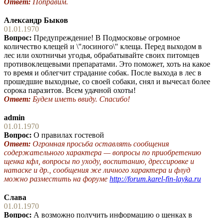
Ответ:
Поправим.
Александр Быков
01.01.1970
Вопрос:
Предупреждение! В Подмосковье огромное
количество клещей и \"лосиного\" клеща. Перед выходом в
лес или охотничьи угодья, обрабатывайте своих питомцев
противоклещевыми препаратами. Это поможет, хоть на какое
то время и облегчит страдание собак. После выхода в лес в
прошедшие выходные, со своей собаки, снял и вычесал более
сорока паразитов. Всем удачной охоты!
Ответ:
Будем иметь ввиду. Спасибо!
admin
01.01.1970
Вопрос:
О правилах гостевой
Ответ:
Огромная просьба оставлять сообщения
содержательного характера — вопросы по приобретению
щенка кфл, вопросы по уходу, воспитанию, дрессировке и
натаске и др., сообщения же личного характера и флуд
можно разместить на форуме
http://forum.karel-fin-layka.ru
Слава
01.01.1970
Вопрос:
А возможно получить информацию о щенках в