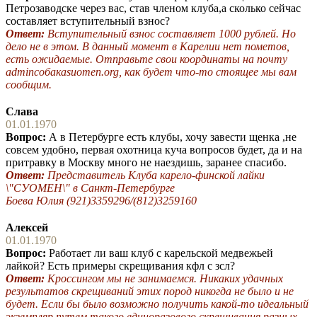
Петрозаводске через вас, став членом клуба,а сколько сейчас
составляет вступительный взнос?
Ответ:
Вступительный взнос составляет 1000 рублей. Но
дело не в этом. В данный момент в Карелии нет пометов,
есть ожидаемые. Отправьте свои координаты на почту
adminсобакаsuomen.org, как будет что-то стоящее мы вам
сообщим.
Слава
01.01.1970
Вопрос:
А в Петербурге есть клубы, хочу завести щенка ,не
совсем удобно, первая охотница куча вопросов будет, да и на
притравку в Москву много не наездишь, заранее спасибо.
Ответ:
Представитель Клуба карело-финской лайки
\"СУОМЕН\" в Санкт-Петербурге
Боева Юлия (921)3359296/(812)3259160
Алексей
01.01.1970
Вопрос:
Работает ли ваш клуб с карельской медвежьей
лайкой? Есть примеры скрещивания кфл с зсл?
Ответ:
Кроссингом мы не занимаемся. Никаких удачных
результатов скрещиваний этих пород никогда не было и не
будет. Если бы было возможно получить какой-то идеальный
экземпляр путем такого единоразового скрещивания разных