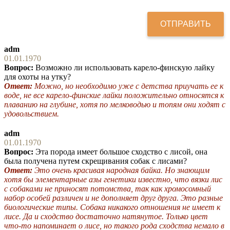
adm
01.01.1970
Вопрос:
Возможно ли использовать карело-финскую лайку
для охоты на утку?
Ответ:
Можно, но необходимо уже с детства приучать ее к
воде, не все карело-финские лайки положительно относятся к
плаванию на глубине, хотя по мелководью и топям они ходят с
удовольствием.
adm
01.01.1970
Вопрос:
Эта порода имеет большое сходство с лисой, она
была получена путем скрещивания собак с лисами?
Ответ:
Это очень красивая народная байка. Но знающим
хотя бы элементарные азы генетики известно, что вязки лис
с собаками не приносят потомства, так как хромосомный
набор особей различен и не дополняет друг друга. Это разные
биологические типы. Собака никакого отношения не имеет к
лисе. Да и сходство достаточно натянутое. Только цвет
что-то напоминает о лисе, но такого рода сходства немало в