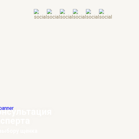
онсультация
ксперта
 выбору щенка