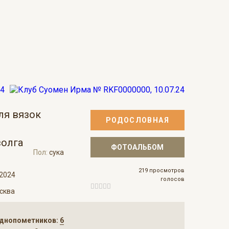
ля вязок
РОДОСЛОВНАЯ
волга
ФОТОАЛЬБОМ
Пол:
сука
219 просмотров
.2024
голосов
сква
днопометников:
6