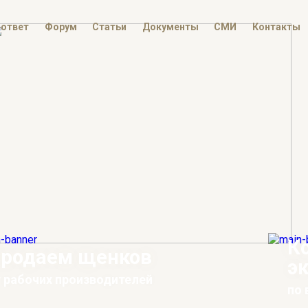
-ответ
Форум
Статьи
Документы
СМИ
Контакты
К
родаем щенков
э
 рабочих производителей
по