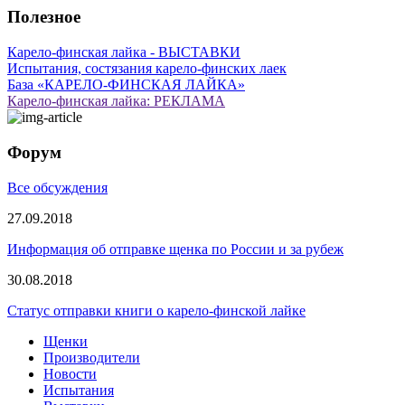
Полезное
Карело-финская лайка - ВЫСТАВКИ
Испытания, состязания карело-финских лаек
База «КАРЕЛО-ФИНСКАЯ ЛАЙКА»
Карело-финская лайка: РЕКЛАМА
Форум
Все обсуждения
27.09.2018
Информация об отправке щенка по России и за рубеж
30.08.2018
Статус отправки книги о карело-финской лайке
Щенки
Производители
Новости
Испытания