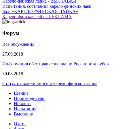
Карело-финская лайка - ВЫСТАВКИ
Испытания, состязания карело-финских лаек
База «КАРЕЛО-ФИНСКАЯ ЛАЙКА»
Карело-финская лайка: РЕКЛАМА
Форум
Все обсуждения
27.09.2018
Информация об отправке щенка по России и за рубеж
30.08.2018
Статус отправки книги о карело-финской лайке
Щенки
Производители
Новости
Испытания
Выставки
Охота
Фото