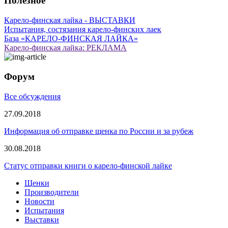
Полезное
Карело-финская лайка - ВЫСТАВКИ
Испытания, состязания карело-финских лаек
База «КАРЕЛО-ФИНСКАЯ ЛАЙКА»
Карело-финская лайка: РЕКЛАМА
Форум
Все обсуждения
27.09.2018
Информация об отправке щенка по России и за рубеж
30.08.2018
Статус отправки книги о карело-финской лайке
Щенки
Производители
Новости
Испытания
Выставки