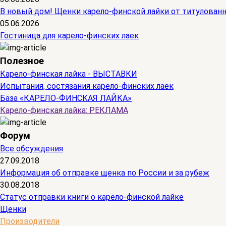
В новый дом! Щенки карело-финской лайки от титулован
05.06.2026
Гостиница для карело-финских лаек
Полезное
Карело-финская лайка - ВЫСТАВКИ
Испытания, состязания карело-финских лаек
База «КАРЕЛО-ФИНСКАЯ ЛАЙКА»
Карело-финская лайка: РЕКЛАМА
Форум
Все обсуждения
27.09.2018
Информация об отправке щенка по России и за рубеж
30.08.2018
Статус отправки книги о карело-финской лайке
Щенки
Производители