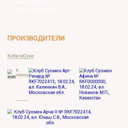
эксперта
по выбору щенка
ПРОИЗВОДИТЕЛИ
Кобели
Суки
К
списку