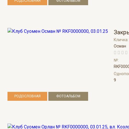
РОДОСЛОВНАЯ
ФОТОАЛЬБОМ
Закр
Кличка
Осман
№:
RKF000
Однопо
9
РОДОСЛОВНАЯ
ФОТОАЛЬБОМ