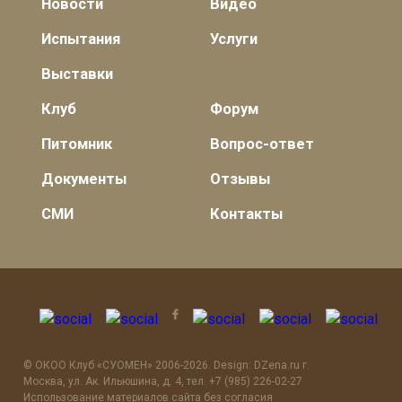
Новости
Видео
Испытания
Услуги
Выставки
Клуб
Форум
Питомник
Вопрос-ответ
Документы
Отзывы
СМИ
Контакты
© OКОО Клуб «СУОМЕН» 2006-2026. Design: DZena.ru г.
Москва, ул. Ак. Ильюшина, д. 4, тел. +7 (985) 226-02-27
Использование материалов сайта без согласия