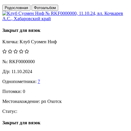
Родословная
Фотоальбом
Закрыт для вязок
Кличка:
Клуб Суомен Ниф
№:
RKF0000000
Д/р:
11.10.2024
Однопометники:
7
Потомки:
0
Местонахождение:
рп Охотск
Статус:
Закрыт для вязок