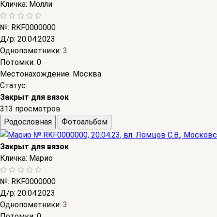
Кличка:
Молли
№:
RKF0000000
Д/р:
20.04.2023
Однопометники:
3
Потомки:
0
Местонахождение:
Москва
Статус:
Закрыт для вязок
313 просмотров
Родословная
Фотоальбом
Закрыт для вязок
Кличка:
Марио
№:
RKF0000000
Д/р:
20.04.2023
Однопометники:
3
Потомки:
0