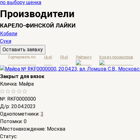
по выбору щенка
Производители
КАРЕЛО-ФИНСКОЙ ЛАЙКИ
Кобели
Суки
Оставить заявку
Сортировать по:
(A-я)
(Я-а)
Рейтингу
Кол-ву просмотров
Закрыт для вязок
Кличка:
Майра
№:
RKF0000000
Д/р:
20.04.2023
Однопометники:
3
Потомки:
0
Местонахождение:
Москва
Статус: